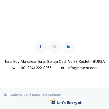
Turanköy Mahallesi Turan Sanayi Cad. No:28 Kestel - BURSA
info@belinza.com
+90 (224) 222-9955
©
Belinza Telif hakkıları saklıdır